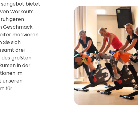
ursangebot bietet
siven Workouts
 ruhigeren
den Geschmack
leiter motivieren
 Sie sich
esamt drei
 des größten
kursen in der
ationen im
it unseren
rt für
.