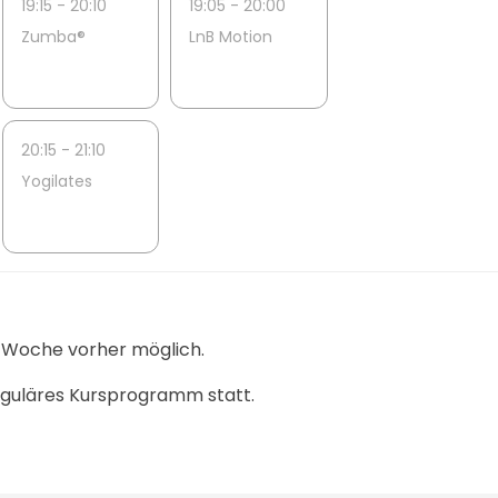
19:15 - 20:10
19:05 - 20:00
Zumba®
LnB Motion
20:15 - 21:10
Yogilates
1 Woche vorher möglich.
reguläres Kursprogramm statt.